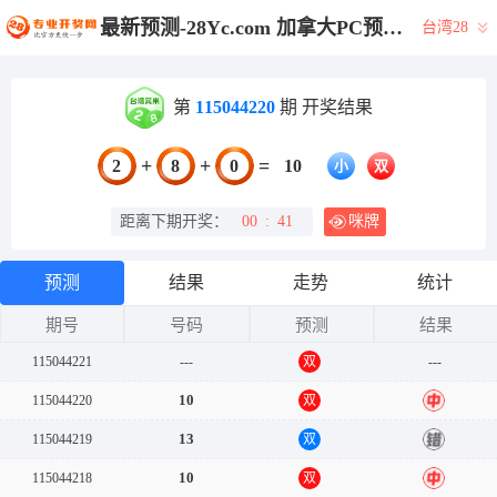
最新预测-28Yc.com 加拿大PC预测网-飞飞28官网|加拿大专业在线咪牌预测|加拿大28pc预测结果查询_极致火热优质的免费预测
台湾28
第
115044220
期 开奖结果
+
+
=
2
8
0
10
小
双
距离下期开奖：
00
:
41
咪牌
预测
结果
走势
统计
期号
号码
预测
结果
115044221
---
双
---
10
115044220
双
中
13
115044219
双
错
10
115044218
双
中