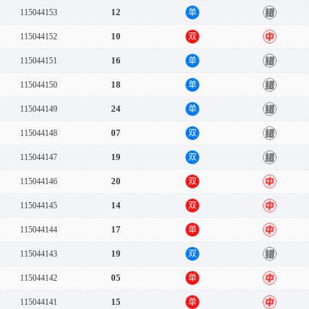
12
115044153
单
错
10
115044152
双
中
16
115044151
单
错
18
115044150
单
错
24
115044149
单
错
07
115044148
双
错
19
115044147
双
错
20
115044146
双
中
14
115044145
双
中
17
115044144
单
中
19
115044143
双
错
05
115044142
单
中
15
115044141
单
中