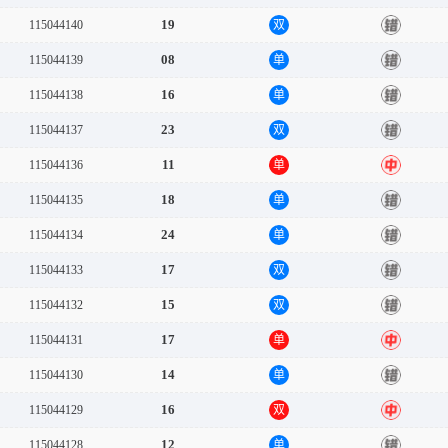
19
115044140
双
错
08
115044139
单
错
16
115044138
单
错
23
115044137
双
错
11
115044136
单
中
18
115044135
单
错
24
115044134
单
错
17
115044133
双
错
15
115044132
双
错
17
115044131
单
中
14
115044130
单
错
16
115044129
双
中
12
115044128
单
错