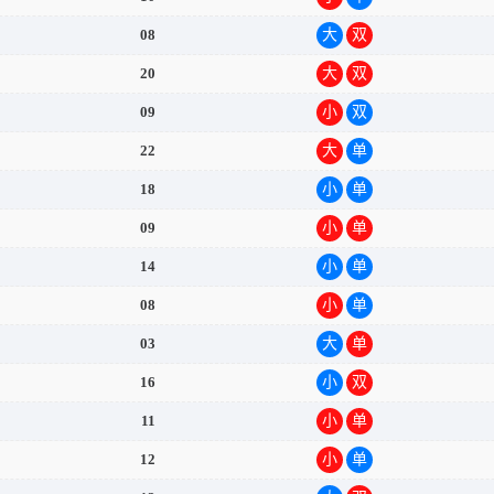
08
大
双
20
大
双
09
小
双
22
大
单
18
小
单
09
小
单
14
小
单
08
小
单
03
大
单
16
小
双
11
小
单
12
小
单