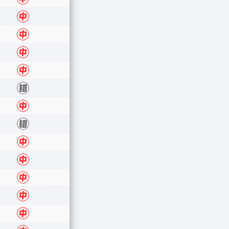
中
中
中
中
错
中
错
中
中
中
中
中