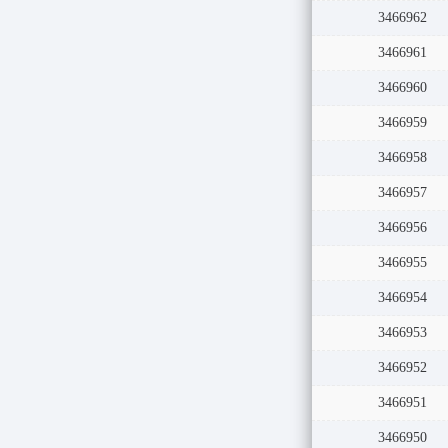
3466962
3466961
3466960
3466959
3466958
3466957
3466956
3466955
3466954
3466953
3466952
3466951
3466950