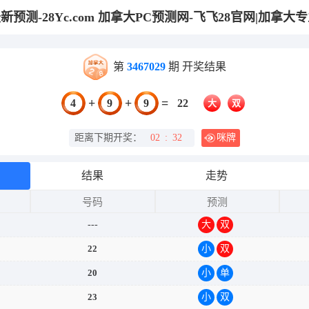
第
3467029
期 开奖结果
+
+
=
4
9
9
22
大
双
距离下期开奖：
02
:
32
咪牌
结果
走势
号码
预测
---
大
双
22
小
双
20
小
单
23
小
双