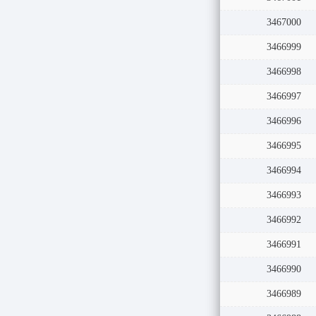
3467000
3466999
3466998
3466997
3466996
3466995
3466994
3466993
3466992
3466991
3466990
3466989