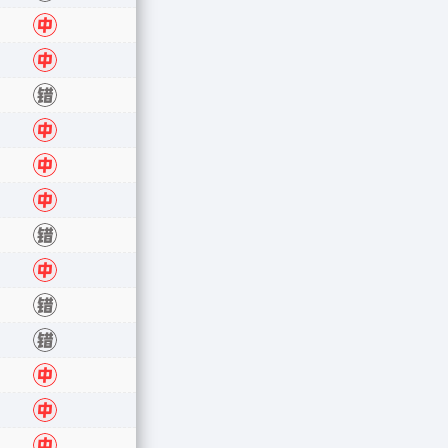
中
中
错
中
中
中
错
中
错
错
中
中
中