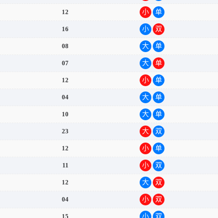
12
小
单
16
小
双
08
大
单
07
大
单
12
小
单
04
大
单
10
大
单
23
大
双
12
小
单
11
小
双
12
大
双
04
小
双
15
小
双