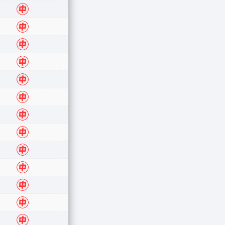
中
中
中
中
中
中
中
中
中
中
中
中
中