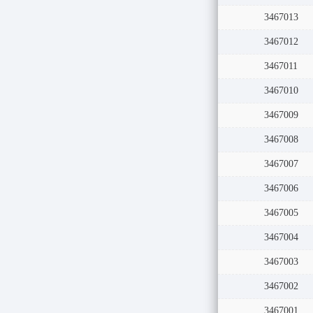
3467013
3467012
3467011
3467010
3467009
3467008
3467007
3467006
3467005
3467004
3467003
3467002
3467001