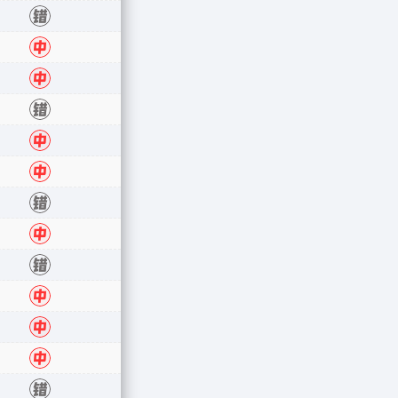
错
中
中
错
中
中
错
中
错
中
中
中
错