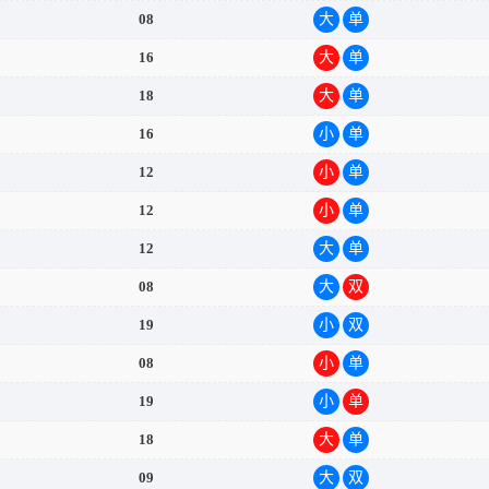
08
大
单
16
大
单
18
大
单
16
小
单
12
小
单
12
小
单
12
大
单
08
大
双
19
小
双
08
小
单
19
小
单
18
大
单
09
大
双