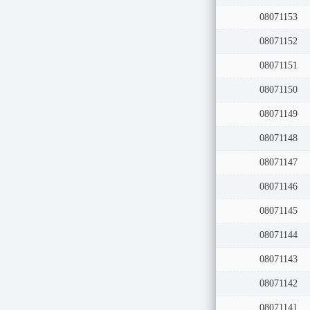
08071153
08071152
08071151
08071150
08071149
08071148
08071147
08071146
08071145
08071144
08071143
08071142
08071141