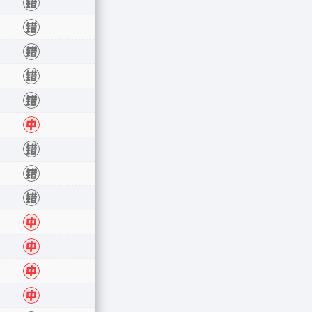
错
错
错
错
错
中
错
错
错
中
中
中
中