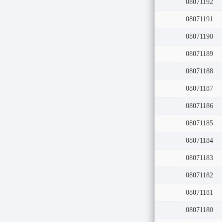
08071192
08071191
08071190
08071189
08071188
08071187
08071186
08071185
08071184
08071183
08071182
08071181
08071180