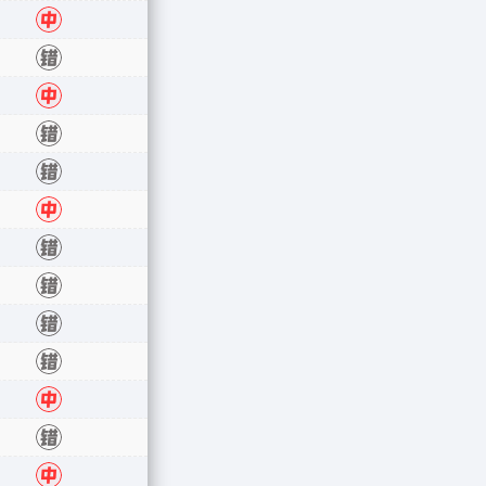
中
错
中
错
错
中
错
错
错
错
中
错
中