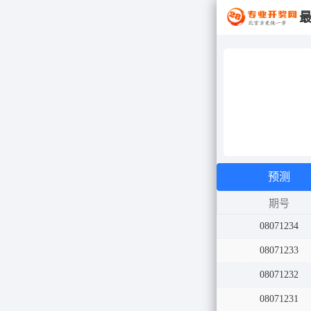
预测
期号
08071234
08071233
08071232
08071231