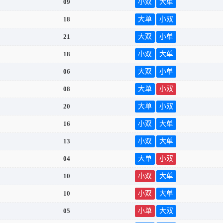
09
小双
大单
18
大单
小双
21
大双
小单
18
小双
大单
06
大双
小单
08
大单
小双
20
大单
小双
16
小双
大单
13
小双
大单
04
大单
小双
10
小双
大单
10
小双
大单
05
小单
大双