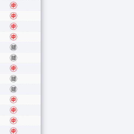
中
中
中
中
错
错
中
错
错
中
中
中
中