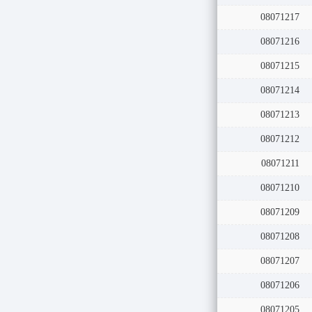
08071217
08071216
08071215
08071214
08071213
08071212
08071211
08071210
08071209
08071208
08071207
08071206
08071205